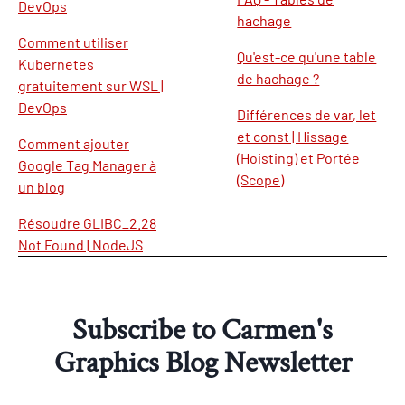
DevOps
hachage
Comment utiliser
Qu'est-ce qu'une table
Kubernetes
de hachage ?
gratuitement sur WSL |
DevOps
Différences de var, let
et const | Hissage
Comment ajouter
(Hoisting) et Portée
Google Tag Manager à
(Scope)
un blog
Résoudre GLIBC_2.28
Not Found | NodeJS
Subscribe to Carmen's
Graphics Blog Newsletter