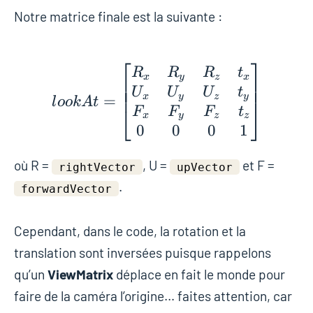
Notre matrice finale est la suivante :
⎡
⎤
lookAt = \begin{bmat
R
R
R
t
x
y
z
x
⎢
⎥
⎢
⎥
⎢
⎥
U
U
U
t
x
y
z
y
=
l
o
o
k
A
t
⎣
⎦
F
F
F
t
x
y
z
z
0
0
0
1
où R =
, U =
et F =
rightVector
upVector
.
forwardVector
Cependant, dans le code, la rotation et la
translation sont inversées puisque rappelons
qu’un
ViewMatrix
déplace en fait le monde pour
faire de la caméra l’origine… faites attention, car