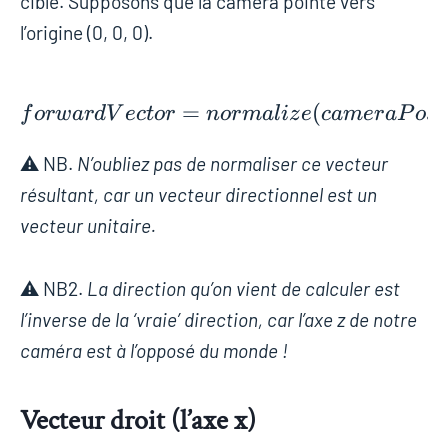
cible. Supposons que la caméra pointe vers
l’origine (0, 0, 0).
=
forwardVector = norm
(
f
o
r
w
a
r
d
V
e
c
t
o
r
n
o
r
m
a
l
i
z
e
c
a
m
e
r
a
P
o
s
i
⚠️ NB.
N’oubliez pas de normaliser ce vecteur
résultant, car un vecteur directionnel est un
vecteur unitaire.
⚠️ NB2.
La direction qu’on vient de calculer est
l’inverse de la ‘vraie’ direction, car l’axe z de notre
caméra est à l’opposé du monde !
Vecteur droit (l’axe x)