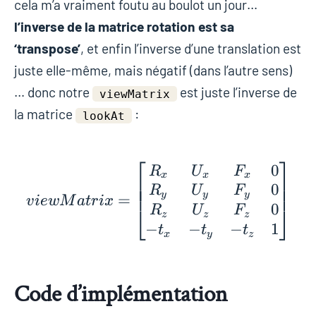
cela m’a vraiment foutu au boulot un jour…
l’inverse de la matrice rotation est sa
‘transpose’
, et enfin l’inverse d’une translation est
juste elle-même, mais négatif (dans l’autre sens)
… donc notre
est juste l’inverse de
viewMatrix
la matrice
:
lookAt
⎡
⎤
0
viewMatrix = \begin{
R
U
F
x
x
x
⎢
⎥
⎢
⎥
0
⎢
⎥
R
U
F
y
y
y
=
v
i
e
w
M
a
t
r
i
x
0
⎣
⎦
R
U
F
z
z
z
−
−
−
1
t
t
t
x
y
z
Code d’implémentation