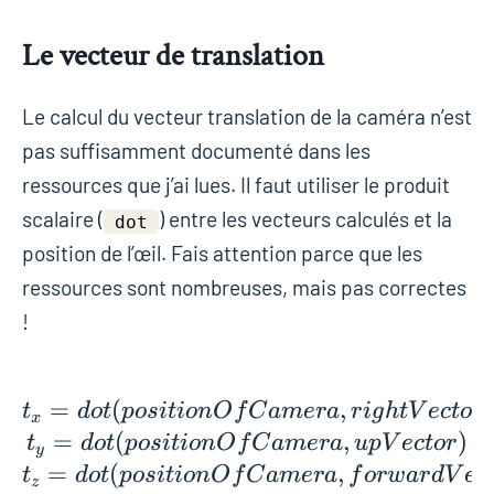
Le vecteur de translation
Le calcul du vecteur translation de la caméra n’est
pas suffisamment documenté dans les
ressources que j’ai lues. Il faut utiliser le produit
scalaire (
) entre les vecteurs calculés et la
dot
position de l’œil. Fais attention parce que les
ressources sont nombreuses, mais pas correctes
!
=
(
t_x = dot(positionOf
,
)
t
d
o
t
p
o
s
i
t
i
o
n
O
f
C
a
m
e
r
a
r
i
g
h
t
V
e
c
t
o
r
x
=
(
,
)
t
d
o
t
p
o
s
i
t
i
o
n
O
f
C
a
m
e
r
a
u
p
V
e
c
t
o
r
y
=
(
,
t
d
o
t
p
o
s
i
t
i
o
n
O
f
C
a
m
e
r
a
f
o
r
w
a
r
d
V
e
c
z