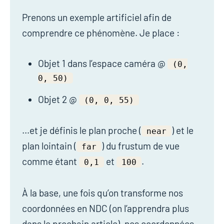
Prenons un exemple artificiel afin de
comprendre ce phénomène. Je place :
Objet 1 dans l’espace caméra @
(0,
0, 50)
Objet 2 @
(0, 0, 55)
…et je définis le plan proche (
) et le
near
plan lointain (
) du frustum de vue
far
comme étant
et
.
0,1
100
À la base, une fois qu’on transforme nos
coordonnées en NDC (on l’apprendra plus
dans le prochain article), nos coordonnées