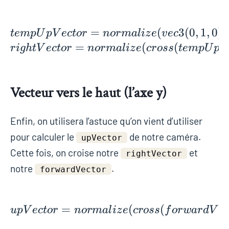
=
tempUpVector = normal
(
3
(
0
,
1
,
0
)
)
t
e
m
p
U
p
V
e
c
t
o
r
n
o
r
m
a
l
i
z
e
v
e
c
=
(
(
r
i
g
h
t
V
e
c
t
o
r
n
o
r
m
a
l
i
z
e
c
r
o
s
s
t
e
m
p
U
p
V
Vecteur vers le haut (l’axe y)
Enfin, on utilisera l’astuce qu’on vient d’utiliser
pour calculer le
de notre caméra.
upVector
Cette fois, on croise notre
et
rightVector
notre
.
forwardVector
=
upVector = normalize(
(
(
u
p
V
e
c
t
o
r
n
o
r
m
a
l
i
z
e
c
r
o
s
s
f
o
r
w
a
r
d
V
e