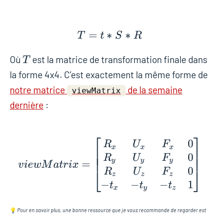
=
∗
T = t * S * R
∗
T
t
S
R
T
Où
est la matrice de transformation finale dans
T
la forme 4x4. C’est exactement la même forme de
notre matrice
de la semaine
viewMatrix
dernière
:
⎡
⎤
0
viewMatrix = \begin{
R
U
F
x
x
x
⎢
⎥
⎢
⎥
0
⎢
⎥
R
U
F
y
y
y
=
v
i
e
w
M
a
t
r
i
x
0
⎣
⎦
R
U
F
z
z
z
−
−
−
1
t
t
t
x
y
z
💡
Pour en savoir plus, une bonne ressource que je vous recommande de regarder est