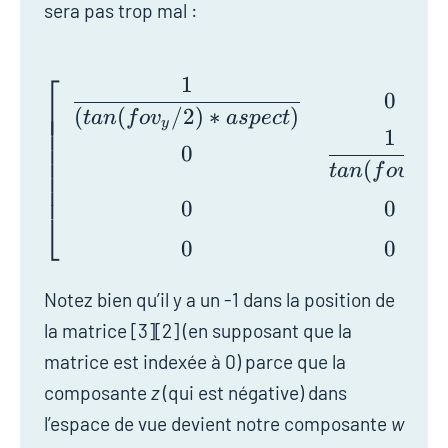
sera pas trop mal :
⎡
1
\left[\begin{array}{c
0
⎢
⎢
(
(
/
2
)
∗
)
t
a
n
f
o
v
a
s
p
e
c
t
⎢
y
⎢
1
⎢
0
⎢
(
/
2
t
a
n
f
o
v
⎢
y
⎢
0
0
⎣
0
0
Notez bien qu’il y a un -1 dans la position de
la matrice [3][2] (en supposant que la
matrice est indexée à 0) parce que la
composante
z
(qui est négative) dans
l’espace de vue devient notre composante
w