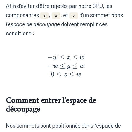
Afin d’éviter d’être rejetés par notre GPU, les
w)
composantes
,
, et
d’un sommet
dans
x
y
z
l’espace de découpage
doivent remplir ces
conditions :
−
≤
−w ≤ x ≤ w \\ −w ≤ 
≤
w
x
w
−
≤
≤
w
y
w
0
≤
≤
z
w
Comment entrer l’espace de
découpage
Nos sommets sont positionnés dans l’espace de