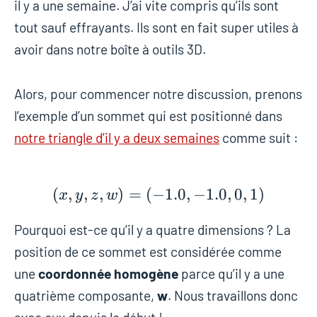
il y a une semaine. J’ai vite compris qu’ils sont
tout sauf effrayants. Ils sont en fait super utiles à
avoir dans notre boîte à outils 3D.
Alors, pour commencer notre discussion, prenons
l’exemple d’un sommet qui est positionné dans
notre triangle d’il y a deux semaines
comme suit :
(
,
,
,
)
=
(
−
(x, y, z, w) = (-1.0, -1.
1
.
0
,
−
1
.
0
,
0
,
1
)
x
y
z
w
Pourquoi est-ce qu’il y a quatre dimensions ? La
position de ce sommet est considérée comme
une
coordonnée homogène
parce qu’il y a une
quatrième composante,
w
. Nous travaillons donc