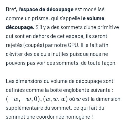
Bref,
l’espace de découpage
est modélisé
comme un prisme, qui s’appelle
le volume
découpage
. S’il y a des sommets d’une primitive
qui sont en dehors de cet espace, ils seront
rejetés (coupés) par notre GPU. Il le fait afin
d’éviter des calculs inutiles puisque nous ne
pouvons pas voir ces sommets, de toute façon.
Les dimensions du volume de découpage sont
(-
définies comme la boîte englobante suivante :
w,
w
(
−
,
−
,
0
)
,
(
,
,
)
où
est la dimension
w
w
w
w
w
w
-w,
supplémentaire du sommet, ce qui fait du
0),
sommet une coordonnée homogène !
(w,
w,