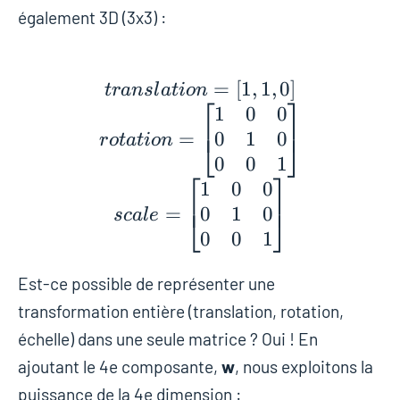
également 3D (3x3) :
translation = [1, 1, 
=
[
1
,
1
,
0
]
t
r
a
n
s
l
a
t
i
o
n
⎡
⎤
1
0
0
⎢
⎥
0
1
0
=
⎣
⎦
r
o
t
a
t
i
o
n
0
0
1
⎡
⎤
1
0
0
⎢
⎥
0
1
0
=
⎣
⎦
s
c
a
l
e
0
0
1
Est-ce possible de représenter une
transformation entière (translation, rotation,
échelle) dans une seule matrice ? Oui ! En
ajoutant le 4e composante,
w
, nous exploitons la
puissance de la 4e dimension :