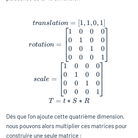
translation = [1, 1, 
=
[
1
,
1
,
0
,
1
]
t
r
a
n
s
l
a
t
i
o
n
⎡
⎤
1
0
0
0
⎢
⎥
⎢
⎥
0
1
0
0
⎢
⎥
=
r
o
t
a
t
i
o
n
0
0
1
0
⎣
⎦
0
0
0
1
⎡
⎤
1
0
0
0
⎢
⎥
⎢
⎥
0
1
0
0
⎢
⎥
=
s
c
a
l
e
0
0
1
0
⎣
⎦
0
0
0
1
=
∗
∗
T
t
S
R
Dès que l’on ajoute cette quatrième dimension,
nous pouvons alors multiplier ces matrices pour
construire une seule matrice :