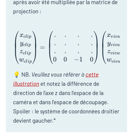
après avoir été multipliée par la matrice de
projection :
⎛
⎞
⎛
⎞
⎛
⎞
.
.
.
.
\begin{pmatrix} x_{cl
x
x
c
l
i
p
v
i
e
w
⎜
⎟
⎜
⎟
⎜
⎟
⎜
⎟
⎜
⎟
⎜
⎟
.
.
.
.
⎜
⎟
⎜
⎟
⎜
⎟
y
y
c
l
i
p
v
i
e
w
=
,
.
.
.
.
⎝
⎠
⎝
⎠
⎝
⎠
z
z
c
l
i
p
v
i
e
w
0
0
−
1
0
w
w
c
l
i
p
v
i
e
w
💡 NB.
Veuillez vous référer à
cette
illustration
et notez la différence de
direction de l’axe z dans l’espace de la
caméra et dans l’espace de découpage.
Spoiler : le système de coordonnées droitier
devient gaucher.*