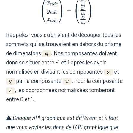
⎛
⎞
⎛
⎞
{\displaystyle {\be
c
x
n
d
c
w
c
y
=
⎝
⎠
⎝
⎠
c
y
n
d
c
w
c
z
z
c
n
d
c
w
c
Rappelez-vous qu’on vient de découper tous les
sommets qui se trouvaient en dehors du prisme
de dimensions
. Nos composantes doivent
w
donc se situer entre -1 et 1 après les avoir
normalisés en divisant les composantes
et
x
par la composante
. Pour la composante
y
w
, les coordonnées normalisées tomberont
z
entre 0 et 1.
⚠️
Chaque API graphique est différent et il faut
que vous voyiez les docs de l’API graphique que