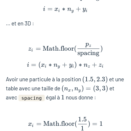
=
∗
+
i
x
n
y
i
y
i
… et en 3D :
p
z_i = \text{Math.floor
z
=
Math.floor
(
)
z
i
spacing
=
(
∗
+
)
∗
+
i
x
n
y
n
z
i
y
i
z
i
(1.5,
(
1
.
5
,
2
.
3
)
Avoir une particule à la position
et une
2.3)
(n_x,
(
,
)
=
(
3
,
3
)
table avec une taille de
et
n
n
x
y
n_y)
1
1
avec
égal à
nous donne :
spacing
= (3,
3)
1
.
5
x_i = \text{Math.floo
=
Math.floor
(
)
=
1
x
i
1