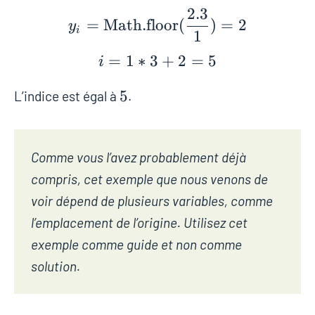
2
.
3
=
Math.floor
(
)
=
2
y
i
1
=
1
∗
3
+
2
=
5
i
5
5
L’indice est égal à
.
Comme vous l’avez probablement déjà
compris, cet exemple que nous venons de
voir dépend de plusieurs variables, comme
l’emplacement de l’origine.
Utilisez cet
exemple comme guide et non comme
solution.