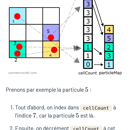
5
5
Prenons par exemple la particule
:
Tout d’abord, on index dans
à
cellCount
7
7
5
5
l’indice
, car la particule
est là.
Ensuite, on décrément
à cet
cellCount