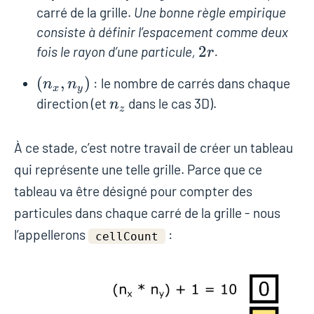
carré de la grille.
Une bonne règle empirique
consiste à définir l’espacement comme deux
2r
2
fois le rayon d’une particule,
.
r
(n_x
(
,
)
: le nombre de carrés dans chaque
n
n
x
y
,
n_z
direction (et
dans le cas 3D).
n
z
n_y)
À ce stade, c’est notre travail de créer un tableau
qui représente une telle grille. Parce que ce
tableau va être désigné pour compter des
particules dans chaque carré de la grille - nous
l’appellerons
:
cellCount