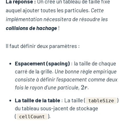
La réponse :
On crée un tableau de taille fixe
auquel ajouter toutes les particules.
Cette
implémentation nécessitera de résoudre les
collisions de hachage
!
Il faut définir deux paramètres :
Espacement (spacing)
: la taille de chaque
carré de la grille.
Une bonne règle empirique
consiste à définir l’espacement comme deux
2r
2
fois le rayon d’une particule,
.
r
La taille de la table
: La taille (
)
tableSize
du tableau sous-jacent de stockage
(
).
cellCount