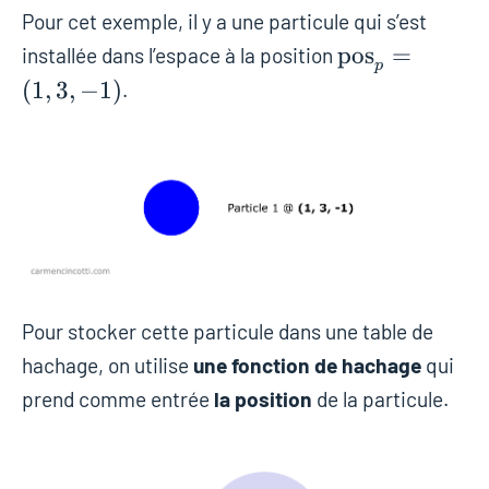
Pour cet exemple, il y a une particule qui s’est
\text{pos}_p
pos
=
installée dans l’espace à la position
p
= (1, 3, -1)
(
1
,
3
,
−
1
)
.
Pour stocker cette particule dans une table de
hachage, on utilise
une fonction de hachage
qui
prend comme entrée
la position
de la particule.