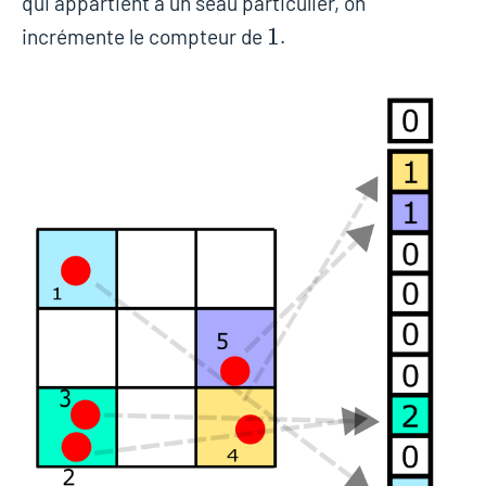
qui appartient à un seau particulier, on
1
1
incrémente le compteur de
.