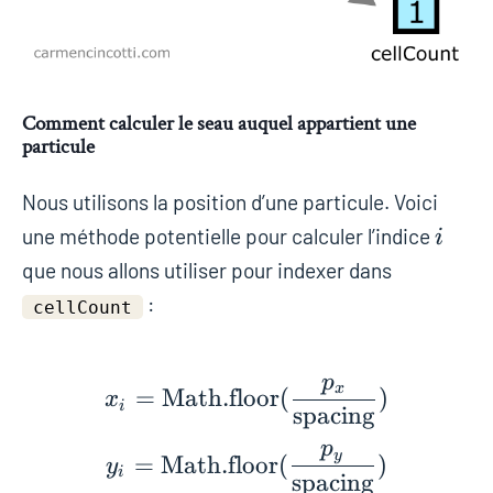
Comment calculer le seau auquel appartient une
particule
Nous utilisons la position d’une particule. Voici
i
une méthode potentielle pour calculer l’indice
i
que nous allons utiliser pour indexer dans
:
cellCount
p
x_i = \text{Math.floo
x
=
Math.floor
(
)
x
i
spacing
p
y
=
Math.floor
(
)
y
i
spacing